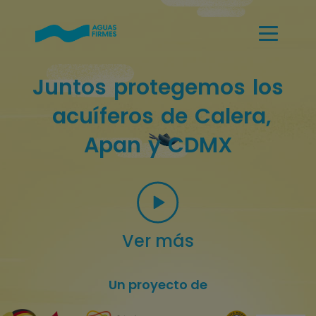
J
u
n
t
o
s
p
r
o
t
e
g
e
m
o
s
l
o
s
a
c
u
í
f
e
r
o
s
d
e
C
a
l
e
r
a
,
A
p
a
n
y
C
D
M
X
Ver más
Un proyecto de