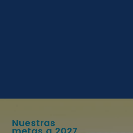
N
u
e
s
t
r
a
s
m
e
t
a
s
a
2
0
2
7