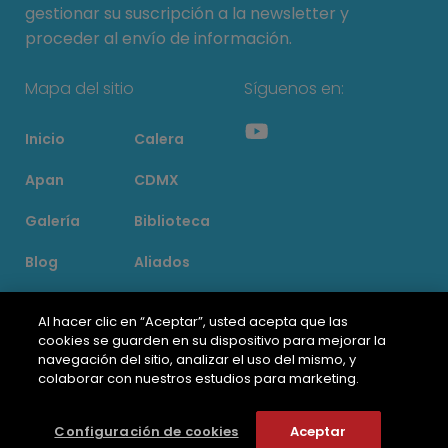
gestionar su suscripción a la newsletter y
proceder al envío de información.
Mapa del sitio
Síguenos en
:
Inicio
Calera
Apan
CDMX
Galería
Biblioteca
Blog
Aliados
Contacto
Al hacer clic en “Aceptar”, usted acepta que las
Súmate
cookies se guarden en su dispositivo para mejorar la
navegación del sitio, analizar el uso del mismo, y
Juntos construyamos
un futuro con agua,
colaborar con nuestros estudios para marketing.
un futuro con vida
©2022 Anheuser-Bush Inbev S.A
Términos y Condiciones de Uso
Configuración de cookies
Aceptar
Aviso de privacidad